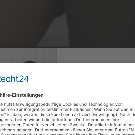
10% AUF 
BESTELL
Sicher dir jetzt deinen Willk
Melde dich einfach zu unserem
erfahre immer als erstes wenn 
Angebote und News gibt!