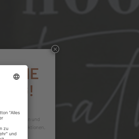
×
DEINE
UNG!
ommensrabatt
 Newsletter an und
es neue Kollektionen,