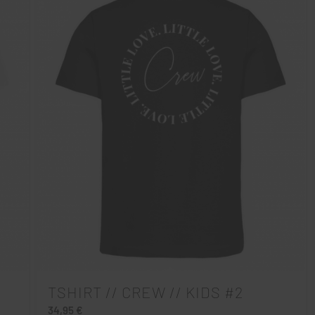
TSHIRT // CREW // KIDS #2
34,95
€