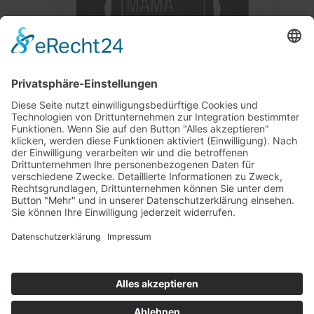
HOODIE // FAMLIFE // MOM
#2
79,95
€