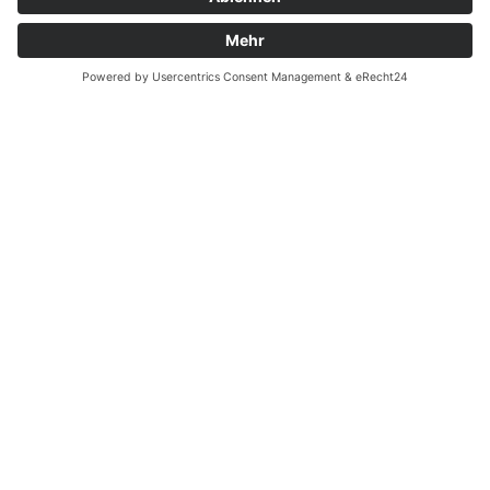
HOODIE // FAMLIFE // MOM
79,95
€