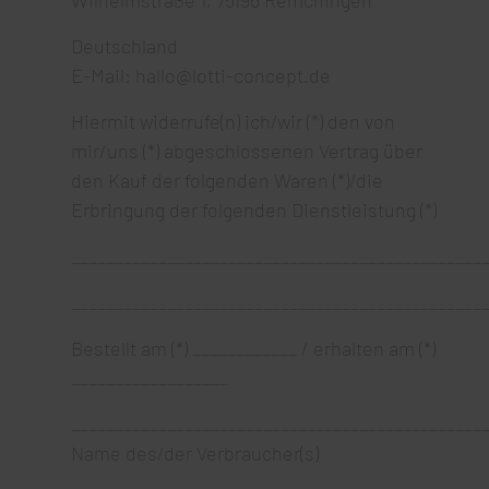
Deutschland
E-Mail: hallo@lotti-concept.de
Hiermit widerrufe(n) ich/wir (*) den von
mir/uns (*) abgeschlossenen Vertrag über
den Kauf der folgenden Waren (*)/die
Erbringung der folgenden Dienstleistung (*)
_______________________________________________
_______________________________________________
Bestellt am (*) ____________ / erhalten am (*)
__________________
_______________________________________________
Name des/der Verbraucher(s)