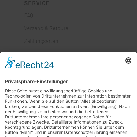
SERVICE
FAQ
Versand & Retoure
Zahlungsarten
AGB
Widerruf
NACHHALTIGER