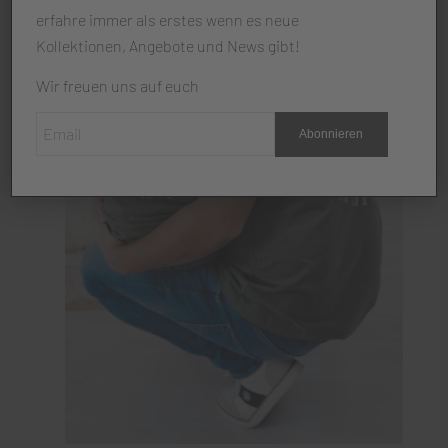
erfahre immer als erstes wenn es neue
Kollektionen, Angebote und News gibt!
Wir freuen uns auf euch