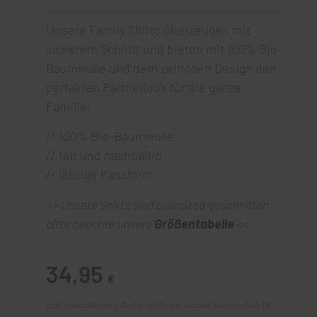
Unsere Family Shirts überzeugen mit
lockerem Schnitt und bieten mit 100% Bio-
Baumwolle und dem zeitlosen Design den
perfekten Partnerlook für die ganze
Familie.
// 100% Bio-Baumwolle
// fair und nachhaltig
// lässige Passform
>> Unsere Shirts sind oversized geschnitten
bitte beachte unsere
Größentabelle
<<
34,95
€
zzgl. Versandkosten // Deutscher Shop // Versand ausschließlich DE