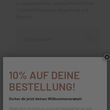
// wasserbasierte, schadstofffreie Prints
// umweltfreundliche Verpackung und
Versand
Größentabelle
×
Pflegehinweis
10% AUF DEINE
BESTELLUNG!
Sicher dir jetzt deinen Willkommensrabatt
Melde dich einfach zu unserem Newsletter an und