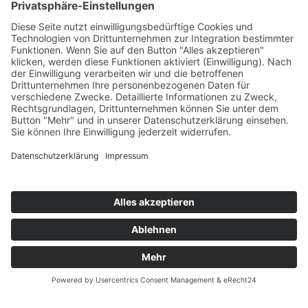
TSHIRT // CREW //KIDS #3
34,95
€