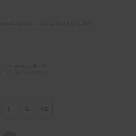
oversized geschnitten bitte beachte unsere
hop // Versand ausschließlich DE
einunternehmer nach §19 (1) UStG.
L
XL
XXL