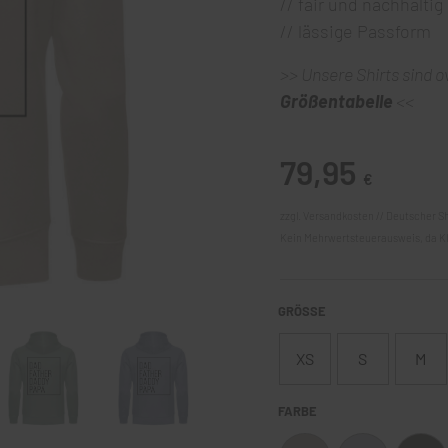
// fair und nachhaltig
// lässige Passform
>> Unsere Shirts sind 
Größentabelle
<<
79,95
€
zzgl. Versandkosten // Deutscher S
Kein Mehrwertsteuerausweis, da Kl
GRÖSSE
XS
S
M
FARBE