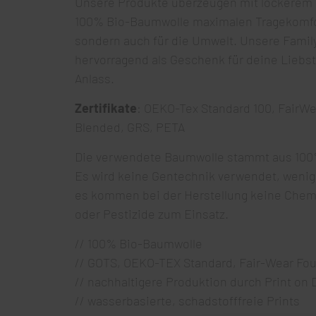
Unsere Produkte überzeugen mit lockerem S
100% Bio-Baumwolle maximalen Tragekomfort
sondern auch für die Umwelt. Unsere Family
hervorragend als Geschenk für deine Liebs
Anlass.
Zertifikate
: OEKO-Tex Standard 100, FairW
Blended, GRS, PETA
Die verwendete Baumwolle stammt aus 100
Es wird keine Gentechnik verwendet, wenig
es kommen bei der Herstellung keine Chem
oder Pestizide zum Einsatz.
// 100% Bio-Baumwolle
// GOTS, OEKO-TEX Standard, Fair-Wear Found
// nachhaltigere Produktion durch Print o
// wasserbasierte, schadstofffreie Prints