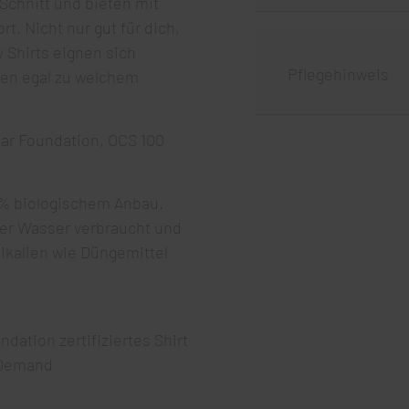
chnitt und bieten mit
. Nicht nur gut für dich,
 Shirts eignen sich
Pflegehinweis
ten egal zu welchem
ear Foundation, OCS 100
% biologischem Anbau.
er Wasser verbraucht und
ikalien wie Düngemittel
ation zertifiziertes Shirt
n Demand