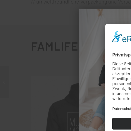
// umweltfreundliche Verpackung und Vers
FAMLIFE //
PARTN
hoodie // crew // dad #2