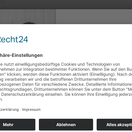
and
10% AUF 
BESTELL
ERLOOK
Sicher dir jetzt deinen Willk
Melde dich einfach zu unserem
erfahre immer als erstes wenn 
Angebote und News gibt!
Wir freuen uns auf euch