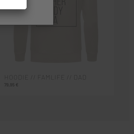
HOODIE // FAMLIFE // DAD
79,95
€