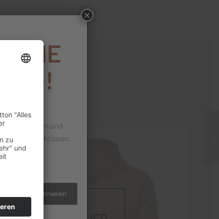
×
DEINE
UNG!
ommensrabatt
 Newsletter an und
es neue Kollektionen,