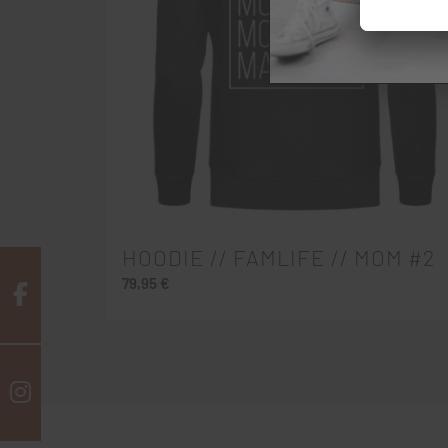
HOODIE // FAMLIFE // MOM #2
79,95
€