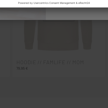
HOODIE // FAMLIFE // MOM
79,95
€